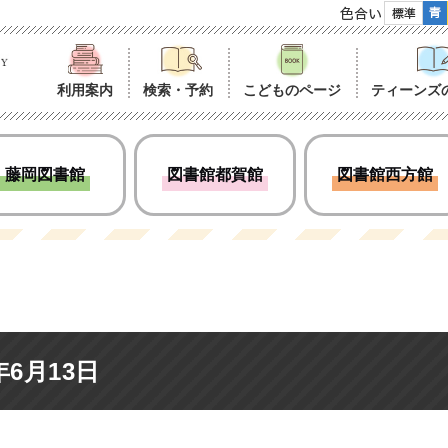
色合い
利用案内
検索・予約
こどものページ
ティーンズ
藤岡図書館
図書館都賀館
図書館西方館
6月13日