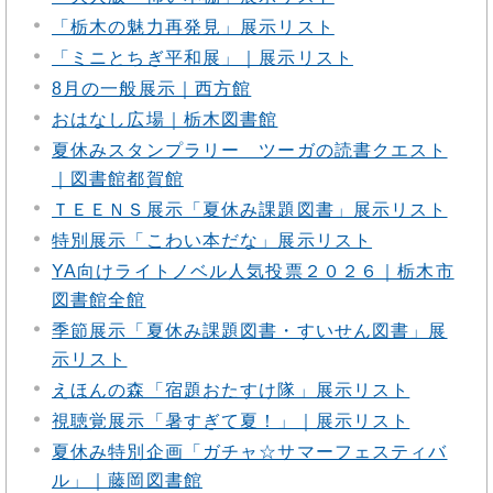
「栃木の魅力再発見」展示リスト
「ミニとちぎ平和展」｜展示リスト
8月の一般展示｜西方館
おはなし広場｜栃木図書館
夏休みスタンプラリー ツーガの読書クエスト
｜図書館都賀館
ＴＥＥＮＳ展示「夏休み課題図書」展示リスト
特別展示「こわい本だな」展示リスト
YA向けライトノベル人気投票２０２６｜栃木市
図書館全館
季節展示「夏休み課題図書・すいせん図書」展
示リスト
えほんの森「宿題おたすけ隊」展示リスト
視聴覚展示「暑すぎて夏！」｜展示リスト
夏休み特別企画「ガチャ☆サマーフェスティバ
ル」｜藤岡図書館