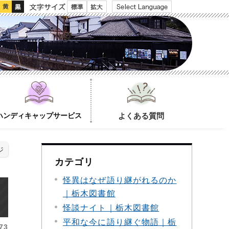
文字サイズ
ハンディキャップサービス
よくある質問
ジ
カテゴリ
怪異はなぜ語り継がれるのか
｜栃木図書館
怪談ナイト｜栃木図書館
平和な今に語り継ぐ物語｜栃
73