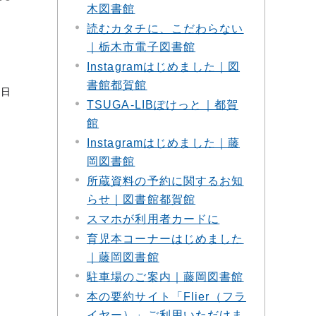
木図書館
読むカタチに、こだわらない
｜栃木市電子図書館
Instagramはじめました｜図
書館都賀館
7日
TSUGA-LIBぽけっと｜都賀
館
Instagramはじめました｜藤
岡図書館
所蔵資料の予約に関するお知
らせ｜図書館都賀館
スマホが利用者カードに
育児本コーナーはじめました
｜藤岡図書館
駐車場のご案内｜藤岡図書館
本の要約サイト「Flier（フラ
イヤー）」ご利用いただけま