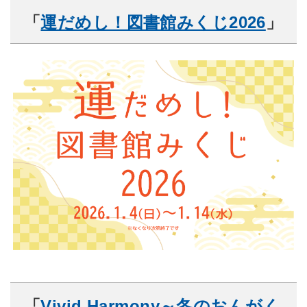
「
運だめし！図書館みくじ2026
」
「
Vivid Harmony～冬のおんがく