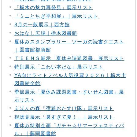
「栃木の魅力再発見」展示リスト
「ミニとちぎ平和展」｜展示リスト
8月の一般展示｜西方館
おはなし広場｜栃木図書館
夏休みスタンプラリー ツーガの読書クエスト
｜図書館都賀館
ＴＥＥＮＳ展示「夏休み課題図書」展示リスト
特別展示「こわい本だな」展示リスト
YA向けライトノベル人気投票２０２６｜栃木市
図書館全館
季節展示「夏休み課題図書・すいせん図書」展
示リスト
えほんの森「宿題おたすけ隊」展示リスト
視聴覚展示「暑すぎて夏！」｜展示リスト
夏休み特別企画「ガチャ☆サマーフェスティバ
ル」｜藤岡図書館