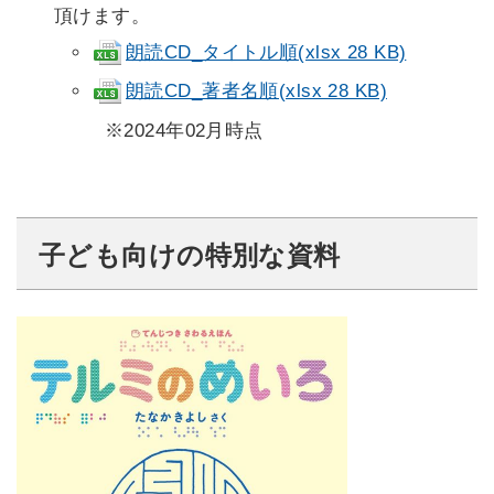
頂けます。
朗読CD_タイトル順(xlsx 28 KB)
朗読CD_著者名順(xlsx 28 KB)
※2024年02月時点
子ども向けの特別な資料