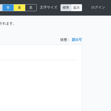
文字サイズ
ログイン
準
青
黄
黒
標準
拡大
されます。
状態：
貸出可