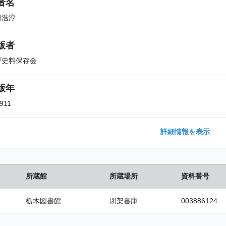
者名
田浩淳
版者
野史料保存会
版年
911
詳細情報を表示
所蔵館
所蔵場所
資料番号
栃木図書館
閉架書庫
003886124