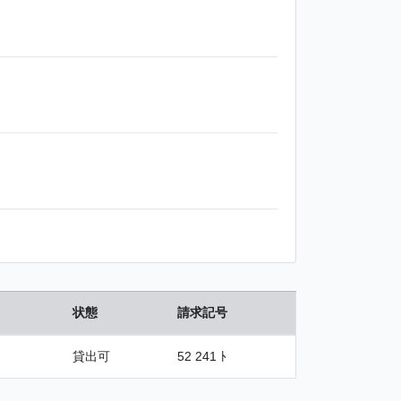
状態
請求記号
貸出可
52 241 ﾄ