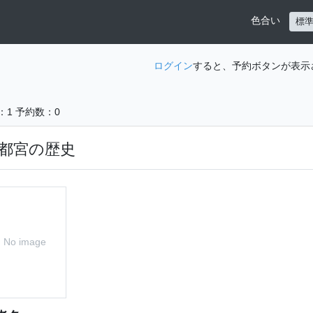
色合い
標
ログイン
すると、予約ボタンが表示
：1
予約数：0
都宮の歴史
No image