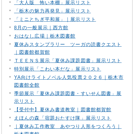
「大人版 怖い本棚」展示リスト
「栃木の魅力再発見」展示リスト
「ミニとちぎ平和展」｜展示リスト
8月の一般展示｜西方館
おはなし広場｜栃木図書館
夏休みスタンプラリー ツーガの読書クエスト
｜図書館都賀館
ＴＥＥＮＳ展示「夏休み課題図書」展示リスト
特別展示「こわい本だな」展示リスト
YA向けライトノベル人気投票２０２６｜栃木市
図書館全館
季節展示「夏休み課題図書・すいせん図書」展
示リスト
【受付中】夏休み書道教室｜図書館都賀館
えほんの森「宿題おたすけ隊」展示リスト
｜夏休み工作教室 あやつり人形をつくろう｜