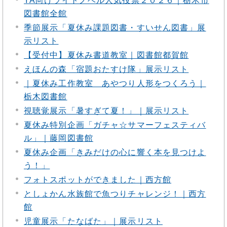
YA向けライトノベル人気投票２０２６｜栃木市
図書館全館
季節展示「夏休み課題図書・すいせん図書」展
示リスト
【受付中】夏休み書道教室｜図書館都賀館
えほんの森「宿題おたすけ隊」展示リスト
｜夏休み工作教室 あやつり人形をつくろう｜
栃木図書館
視聴覚展示「暑すぎて夏！」｜展示リスト
夏休み特別企画「ガチャ☆サマーフェスティバ
ル」｜藤岡図書館
夏休み企画「きみだけの心に響く本を見つけよ
う！」
フォトスポットができました｜西方館
としょかん水族館で魚つりチャレンジ！｜西方
館
児童展示「たなばた」｜展示リスト