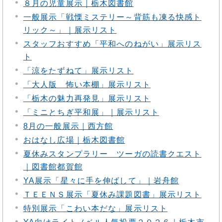
８月の児童展示｜栃木図書館
一般展示「戦慄ミステリー～背筋も凍る快感ト
リック～」｜展示リスト
スタッフおすすめ「平和へのねがい」展示リス
ト
「涼をたずねて」展示リスト
「大人版 怖い本棚」展示リスト
「栃木の魅力再発見」展示リスト
「ミニとちぎ平和展」｜展示リスト
8月の一般展示｜西方館
おはなし広場｜栃木図書館
夏休みスタンプラリー ツーガの読書クエスト
｜図書館都賀館
YA展示「星々に手を伸ばして」｜岩舟館
ＴＥＥＮＳ展示「夏休み課題図書」展示リスト
特別展示「こわい本だな」展示リスト